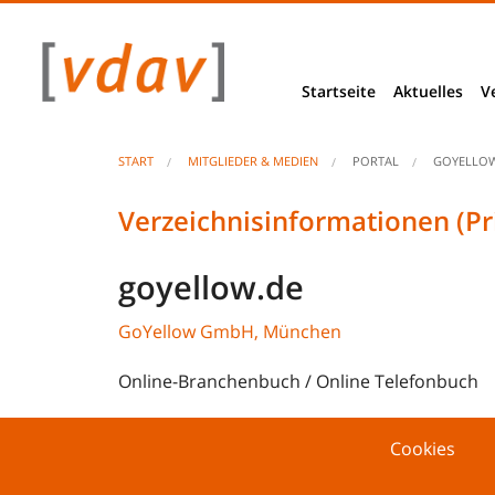
Startseite
Aktuelles
V
News
START
MITGLIEDER & MEDIEN
PORTAL
GOYELLOW
Berliner Ecke
Verzeichnisinformationen (Pr
Basis- & Bra
goyellow.de
VDAV Stellu
GoYellow GmbH, München
Projekte & Be
Online-Branchenbuch / Online Telefonbuch
Studien & E
Cookies
Unseriöse An