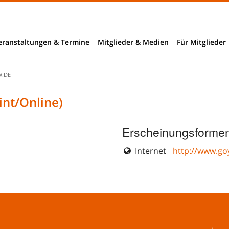
eranstaltungen & Termine
Mitglieder & Medien
Für Mitglieder
Mitglieder
.DE
Mitglieder- und Verzeichnissuche
int/Online)
nchendaten
B2B-Suche
Erscheinungsformen
ngnahmen
Internet
http://www.go
richte
rhebungen
bieter