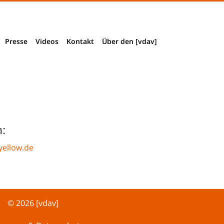
Presse
Videos
Kontakt
Über den [vdav]
Presseinformationen
Impressum & Datenschutz
Verbandsstruktur
Presseclippings
Wegbeschreibung
Vorstand + Mitarbeiter
Download Pressematerial
Mitglied werden
:
Akkreditierung
Historie
yellow.de
© 2026 [vdav]