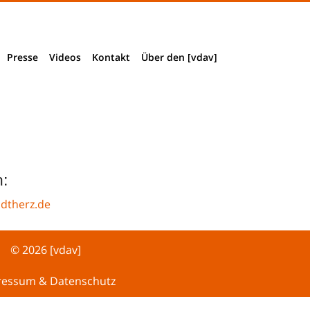
Presse
Videos
Kontakt
Über den [vdav]
Presseinformationen
Impressum & Datenschutz
Verbandsstruktur
Presseclippings
Wegbeschreibung
Vorstand + Mitarbeiter
Download Pressematerial
Mitglied werden
:
Akkreditierung
Historie
adtherz.de
© 2026 [vdav]
ressum & Datenschutz