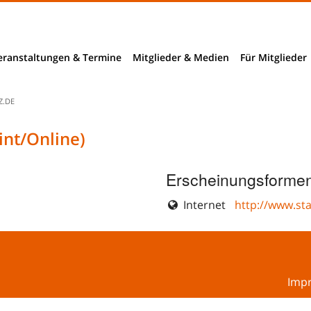
eranstaltungen & Termine
Mitglieder & Medien
Für Mitglieder
Mitglieder
Z.DE
Mitglieder- und Verzeichnissuche
int/Online)
nchendaten
B2B-Suche
Erscheinungsformen
ngnahmen
Internet
http://www.st
richte
rhebungen
Imp
bieter