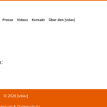
Presse
Videos
Kontakt
Über den [vdav]
Presseinformationen
Impressum & Datenschutz
Verbandsstruktur
Presseclippings
Wegbeschreibung
Vorstand + Mitarbeiter
Download Pressematerial
Mitglied werden
:
Akkreditierung
Historie
© 2026 [vdav]
ressum & Datenschutz