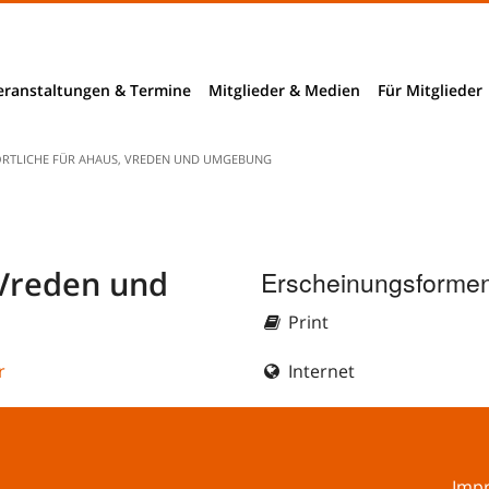
eranstaltungen & Termine
Mitglieder & Medien
Für Mitglieder
Mitglieder
ÖRTLICHE FÜR AHAUS, VREDEN UND UMGEBUNG
Mitglieder- und Verzeichnissuche
nchendaten
B2B-Suche
 Vreden und
Erscheinungsformen
ngnahmen
Print
richte
r
Internet
rhebungen
bieter
Imp