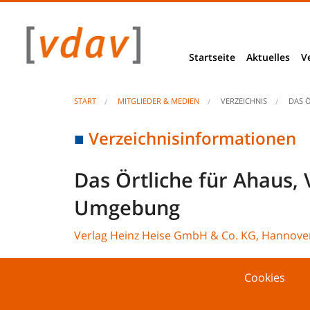
Startseite
Aktuelles
V
News
START
MITGLIEDER & MEDIEN
VERZEICHNIS
DAS 
Berliner Ecke
Verzeichnisinformationen
Basis- & Bra
Das Örtliche für Ahaus,
VDAV Stellu
Umgebung
Projekte & Be
Verlag Heinz Heise GmbH & Co. KG, Hannove
Studien & E
Cookies
Unseriöse An