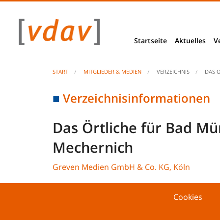
Startseite
Aktuelles
V
News
START
MITGLIEDER & MEDIEN
VERZEICHNIS
DAS 
Berliner Ecke
Verzeichnisinformationen
Basis- & Bra
Das Örtliche für Bad Mü
VDAV Stellu
Mechernich
Projekte & Be
Greven Medien GmbH & Co. KG, Köln
Studien & E
Cookies
Unseriöse An