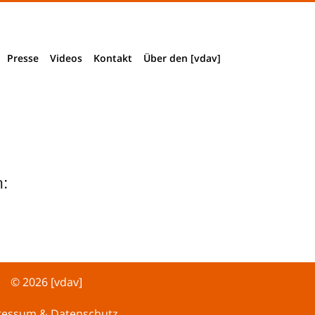
Presse
Videos
Kontakt
Über den [vdav]
Presseinformationen
Impressum & Datenschutz
Verbandsstruktur
Presseclippings
Wegbeschreibung
Vorstand + Mitarbeiter
Download Pressematerial
Mitglied werden
:
Akkreditierung
Historie
© 2026 [vdav]
ressum & Datenschutz