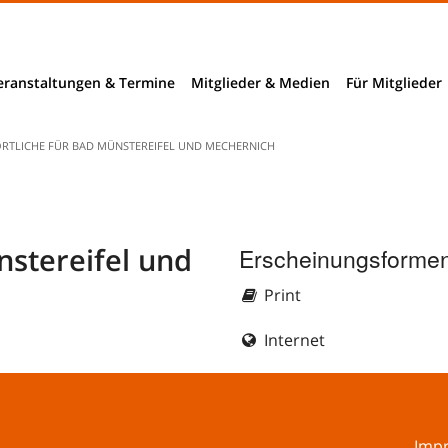
eranstaltungen & Termine
Mitglieder & Medien
Für Mitglieder
Mitglieder
ÖRTLICHE FÜR BAD MÜNSTEREIFEL UND MECHERNICH
Mitglieder- und Verzeichnissuche
nchendaten
B2B-Suche
nstereifel und
Erscheinungsformen
ngnahmen
Print
richte
Internet
rhebungen
bieter
Imp