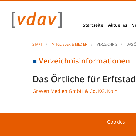
Startseite
Aktuelles
V
News
START
MITGLIEDER & MEDIEN
VERZEICHNIS
DAS Ö
Berliner Ecke
Verzeichnisinformationen
Basis- & Bra
Das Örtliche für Erftstad
VDAV Stellu
Greven Medien GmbH & Co. KG, Köln
Projekte & Be
Studien & E
Cookies
Unseriöse An