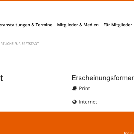
eranstaltungen & Termine
Mitglieder & Medien
Für Mitglieder
Mitglieder
RTLICHE FÜR ERFTSTADT
Mitglieder- und Verzeichnissuche
nchendaten
B2B-Suche
t
Erscheinungsformen
ngnahmen
Print
richte
Internet
rhebungen
bieter
Imp