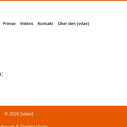
Presse
Videos
Kontakt
Über den [vdav]
Presseinformationen
Impressum & Datenschutz
Verbandsstruktur
Presseclippings
Wegbeschreibung
Vorstand + Mitarbeiter
Download Pressematerial
Mitglied werden
:
Akkreditierung
Historie
© 2026 [vdav]
ressum & Datenschutz