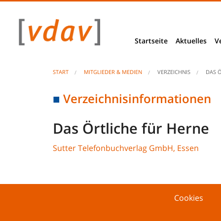
Startseite
Aktuelles
V
News
START
MITGLIEDER & MEDIEN
VERZEICHNIS
DAS 
Berliner Ecke
Verzeichnisinformationen
Basis- & Bra
Das Örtliche für Herne
VDAV Stellu
Sutter Telefonbuchverlag GmbH, Essen
Projekte & Be
Studien & E
Cookies
Unseriöse An