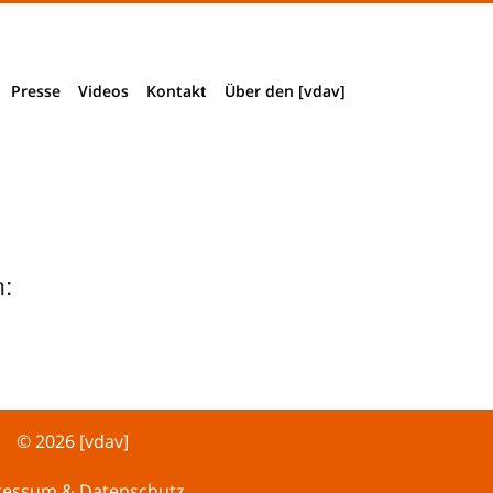
Presse
Videos
Kontakt
Über den [vdav]
Presseinformationen
Impressum & Datenschutz
Verbandsstruktur
Presseclippings
Wegbeschreibung
Vorstand + Mitarbeiter
Download Pressematerial
Mitglied werden
:
Akkreditierung
Historie
© 2026 [vdav]
ressum & Datenschutz