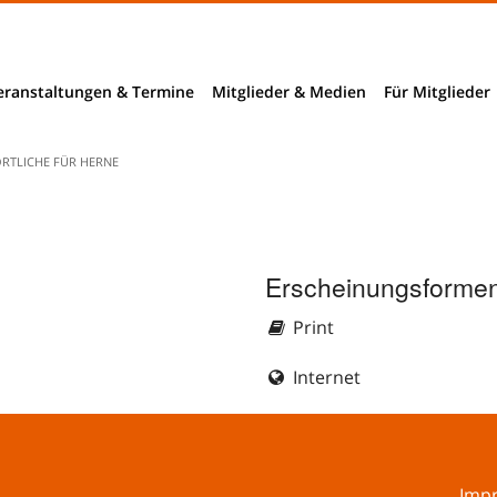
eranstaltungen & Termine
Mitglieder & Medien
Für Mitglieder
Mitglieder
ÖRTLICHE FÜR HERNE
Mitglieder- und Verzeichnissuche
nchendaten
B2B-Suche
Erscheinungsformen
ngnahmen
Print
richte
Internet
rhebungen
bieter
Imp