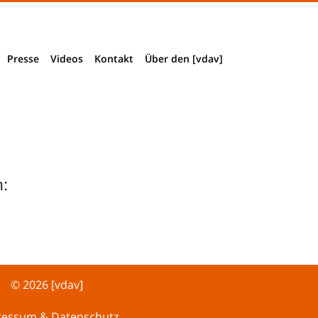
Presse
Videos
Kontakt
Über den [vdav]
Presseinformationen
Impressum & Datenschutz
Verbandsstruktur
Presseclippings
Wegbeschreibung
Vorstand + Mitarbeiter
Download Pressematerial
Mitglied werden
:
Akkreditierung
Historie
© 2026 [vdav]
ressum & Datenschutz