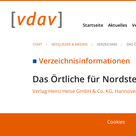
Startseite
Aktuelles
V
News
START
MITGLIEDER & MEDIEN
VERZEICHNIS
DAS 
Berliner Ecke
Verzeichnisinformationen
Basis- & Bra
Das Örtliche für Nord
VDAV Stellu
Verlag Heinz Heise GmbH & Co. KG, Hannove
Projekte & Be
Studien & E
Cookies
Unseriöse An