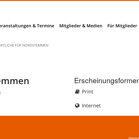
eranstaltungen & Termine
Mitglieder & Medien
Für Mitglieder
Mitglieder
ÖRTLICHE FÜR NORDSTEMMEN
Mitglieder- und Verzeichnissuche
nchendaten
B2B-Suche
stemmen
Erscheinungsformen
ngnahmen
Print
r
richte
Internet
rhebungen
bieter
Imp